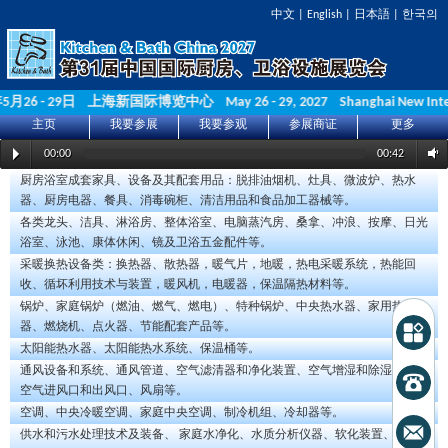
中文
|
English
|
日本語
|
한국의
5月26 - 29日 上海新国际博览中心 May 26 - 29, 2027 Shanghai New Internat
主页
我要参展
我要参观
参展商证
更多
00:00
00:42
厨房浴室成套家具、设备及其配套用品：脱排油烟机、灶具、微波炉、热水
器、厨房电器、餐具、消毒碗柜、清洁用品和食品加工器械等。
各类龙头、洁具、淋浴房、整体浴室、电脑蒸汽房、桑拿、冲浪、按摩、日光
浴室、泳池、康体休闲、镜及卫浴五金配件等。
采暖换热设备类：换热器、散热器，暖气片，地暖，热电采暖系统，热能回
收、循坏利用技术与装置，暖风机，电暖器，保温隔热材料等。
锅炉、家庭锅炉（燃油、燃气、燃电）、特种锅炉、中央热水器、家用热水
器、燃烧机、点火器、节能配套产品等。
太阳能热水器、太阳能热水系统、保温桶等。
通风设备和系统、通风管道、空气滤清器和净化装置、空气增湿和除湿设备、
空气进风口和出风口、风扇等。
空调、中央冷暖空调、家庭中央空调、制冷机组、冷却器等。
供水和污水处理技术及装备、 家庭水净化、水质分析仪器、软化装置、给排